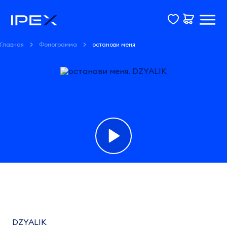
Главная
Фонограмма
останови меня
Фонограмма
останови
меня
DZYALIK