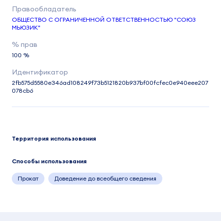
ОБЩЕСТВО С ОГРАНИЧЕННОЙ ОТВЕТСТВЕННОСТЬЮ "СОЮЗ
МЬЮЗИК"
100 %
2fb575d5580e346ad108249f73b5121820b937bf00fcfec0e940eee207
078cb6
Территория использования
Способы использования
Прокат
Доведение до всеобщего сведения