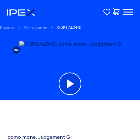
Главная
Фонограмма
OURS ALONE
18+
Фонограмма
OURS
ALONE
camo mane, Judgement G