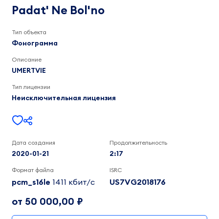
Bol'no
UMERTVIE
Padat' Ne Bol'no
2:17
Тип объекта
Фонограмма
Описание
UMERTVIE
Тип лицензии
Неисключительная лицензия
Дата создания
Продолжительность
2020-01-21
2:17
Формат файла
ISRC
pcm_s16le
1411 кбит/c
US7VG2018176
от 50 000,00 ₽