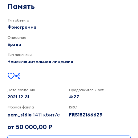
4:28
Память
Тип объекта
Фонограмма
Описание
Брэди
Тип лицензии
Неисключительная лицензия
Дата создания
Продолжительность
2021-12-31
4:27
Формат файла
ISRC
pcm_s16le
1411 кбит/c
FRS182166629
от 50 000,00 ₽