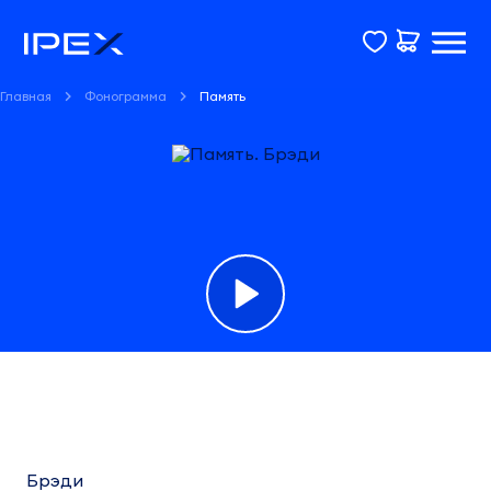
Главная
Фонограмма
Память
Фонограмма
Память
Брэди
Брэди