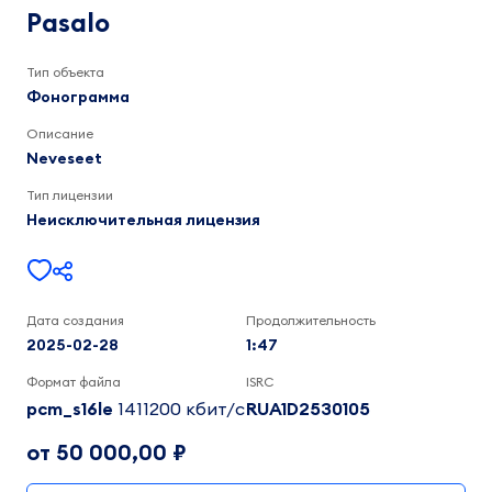
1:47
Pasalo
Тип объекта
Фонограмма
Описание
Neveseet
Тип лицензии
Неисключительная лицензия
Дата создания
Продолжительность
2025-02-28
1:47
Формат файла
ISRC
pcm_s16le
1411200 кбит/c
RUA1D2530105
от 50 000,00 ₽