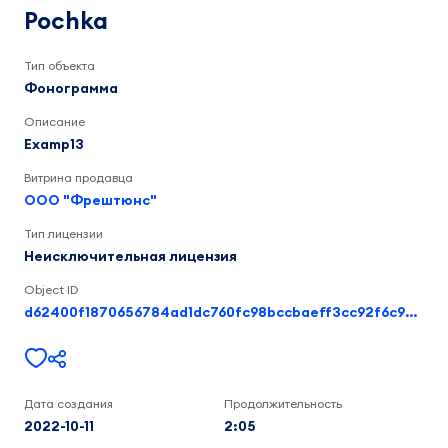
2:06
Pochka
Тип объекта
Фонограмма
Описание
Examp13
Витрина продавца
ООО "Фрештюнс"
Тип лицензии
Неисключительная лицензия
Object ID
d62400f1870656784ad1dc760fc98bccbaeff3cc92f6c99121039f0944408904
Дата создания
Продолжительность
2022-10-11
2:05