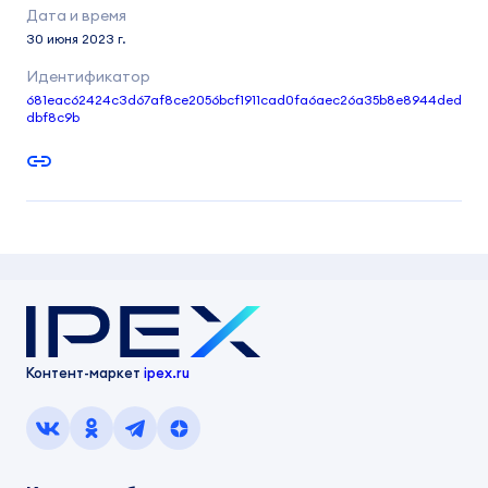
30 июня 2023 г.
681eac62424c3d67af8ce2056bcf1911cad0fa6aec26a35b8e8944ded
dbf8c9b
Контент-маркет
ipex.ru