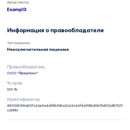
Автор текста
Examp13
Информация о правообладателе
Тип лицензии
Неисключительная лицензия
ООО "Фрештюнс"
100 %
4811128199a837c26e3a4d59b768a22a3c26fd69158d0b75d102d8722f
c659b1