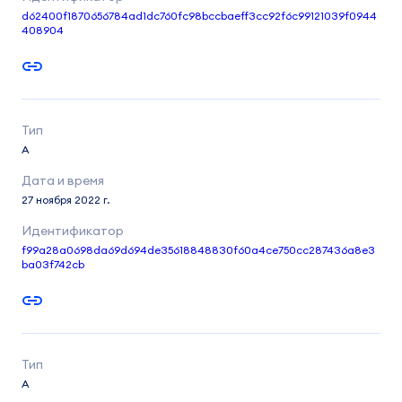
d62400f1870656784ad1dc760fc98bccbaeff3cc92f6c99121039f0944
408904
A
27 ноября 2022 г.
f99a28a0698da69d694de35618848830f60a4ce750cc287436a8e3
ba03f742cb
A