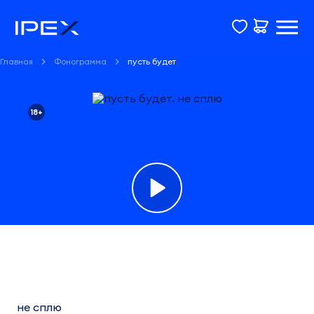
Главная
Фонограмма
пусть будет
18+
Фонограмма
пусть
будет
не сплю