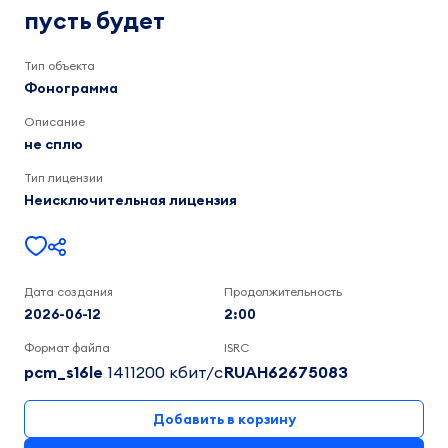
не
пусть будет
сплю
2:00
Тип объекта
Фонограмма
Описание
не сплю
Тип лицензии
Неисключительная лицензия
Дата создания
Продолжительность
2026-06-12
2:00
Формат файла
ISRC
pcm_s16le
1411200 кбит/c
RUAH62675083
Добавить в корзину