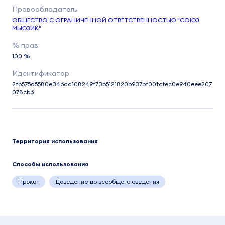
ОБЩЕСТВО С ОГРАНИЧЕННОЙ ОТВЕТСТВЕННОСТЬЮ "СОЮЗ
МЬЮЗИК"
100 %
2fb575d5580e346ad108249f73b5121820b937bf00fcfec0e940eee207
078cb6
Территория использования
Способы использования
Прокат
Доведение до всеобщего сведения