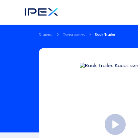
Главная
Фонограмма
Rock Trailer
Фонограмма
Rock
Trailer
Касаткин
Д.
С.
1:57