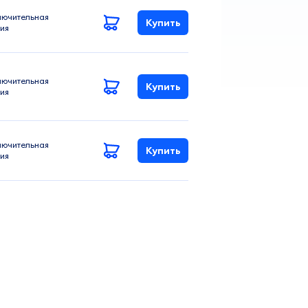
лючительная
Купить
ия
лючительная
Купить
ия
лючительная
Купить
ия