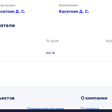
тор музыки
Исполнитель
саткин Д. С.
Касаткин Д. С.
дателе
% прав
Ид
100 %
ъектов
О компании
Технические решения
О сервисе