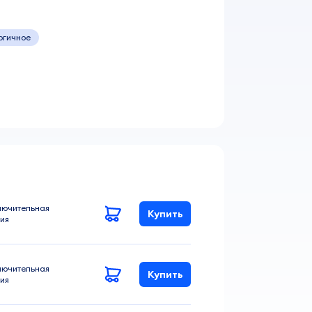
ргичное
лючительная
Купить
ия
лючительная
Купить
ия