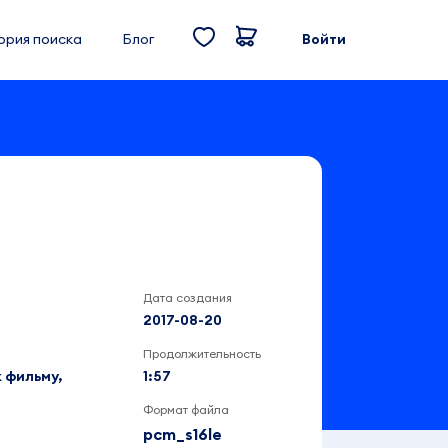
ория поиска
Блог
Войти
Дата создания
2017-08-20
Продолжительность
 фильму,
1:57
Формат файла
pcm_s16le