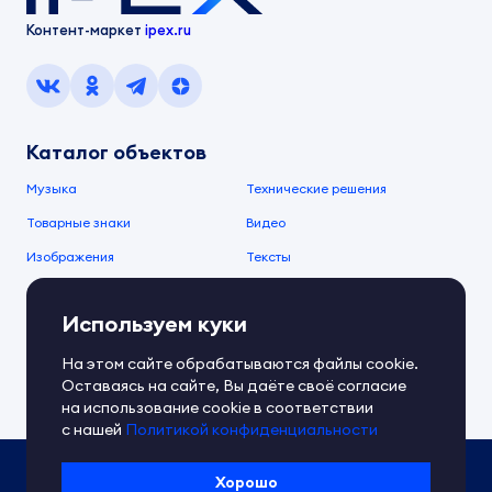
Контент-маркет
ipex.ru
Каталог объектов
Музыка
Технические решения
Товарные знаки
Видео
Изображения
Тексты
О компании
Используем куки
О сервисе
FAQ
Документы IPEX
На этом сайте обрабатываются файлы cookie.
Справочный центр
Оставаясь на сайте, Вы даёте своё согласие
Контакты
Обратная связь
на использование cookie в соответствии
с нашей
Политикой конфиденциальности
Политика IPEX по обработке ПД
Хорошо
Условия использования платформы