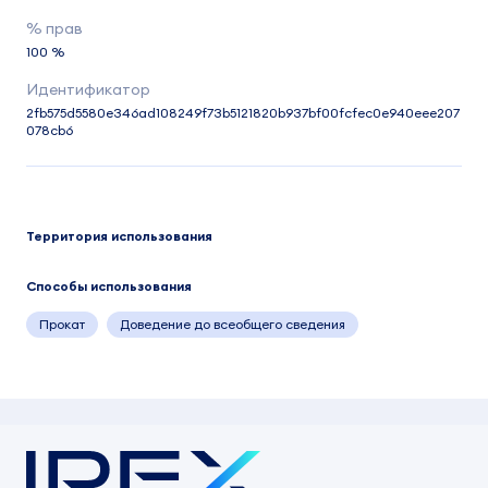
100 %
2fb575d5580e346ad108249f73b5121820b937bf00fcfec0e940eee207
078cb6
Территория использования
Способы использования
Прокат
Доведение до всеобщего сведения