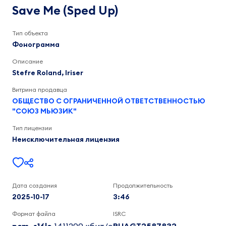
(Sped
Iriser,
Save Me (Sped Up)
Stefre
Up)
Roland
3:47
Тип объекта
Фонограмма
Описание
Stefre Roland, Iriser
Витрина продавца
ОБЩЕСТВО С ОГРАНИЧЕННОЙ ОТВЕТСТВЕННОСТЬЮ
"СОЮЗ МЬЮЗИК"
Тип лицензии
Неисключительная лицензия
Дата создания
Продолжительность
2025-10-17
3:46
Формат файла
ISRC