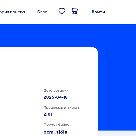
ория поиска
Блог
Войти
Дата создания
2025-04-18
Продолжительность
2:01
Формат файла
pcm_s16le