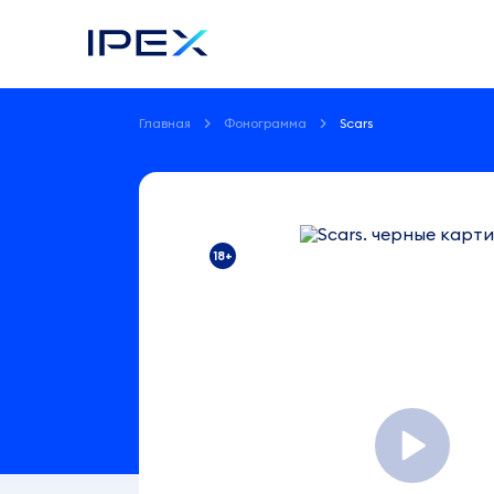
Главная
Фонограмма
Scars
Фонограмма
Scars
черные
картинки
18+
2:02