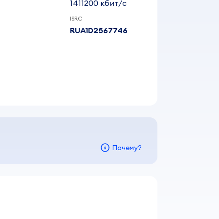
1411200 кбит/c
ISRC
RUA1D2567746
Почему?