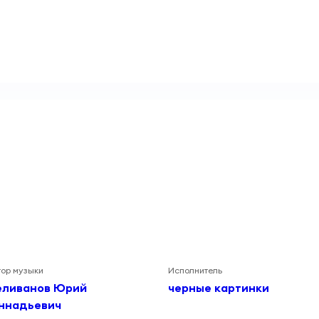
тор музыки
Исполнитель
еливанов Юрий
черные картинки
еннадьевич