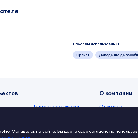
дателе
Способы использования
Прокат
Доведение до всеоб
ъектов
О компании
Технические решения
О сервисе
и
Видео
Документы IPEX
Тексты
Контакты
kie. Оставаясь на сайте, Вы даёте своё согласие на использов
денциальности