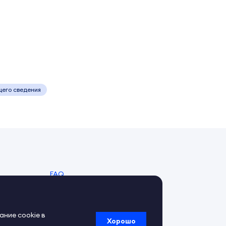
щего сведения
FAQ
Справочный центр
Обратная связь
ание cookie в
Хорошо