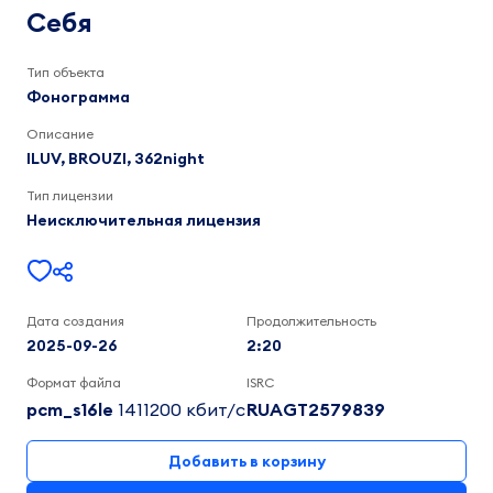
BROUZI,
Себя
ILUV
2:20
Тип объекта
Фонограмма
Описание
ILUV, BROUZI, 362night
Тип лицензии
Неисключительная лицензия
Дата создания
Продолжительность
2025-09-26
2:20
Формат файла
ISRC
pcm_s16le
1411200 кбит/c
RUAGT2579839
Добавить в корзину