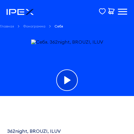
Главная
Фонограмма
Себя
Фонограмма
Себя
362night,
362night, BROUZI, ILUV