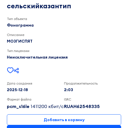
2:03
сельскийказантип
Тип объекта
Фонограмма
Описание
МОЗГИСПЯТ
Тип лицензии
Неисключительная лицензия
Дата создания
Продолжительность
2025-12-18
2:03
Формат файла
ISRC
pcm_s16le
1411200 кбит/c
RUAH62548335
Добавить в корзину