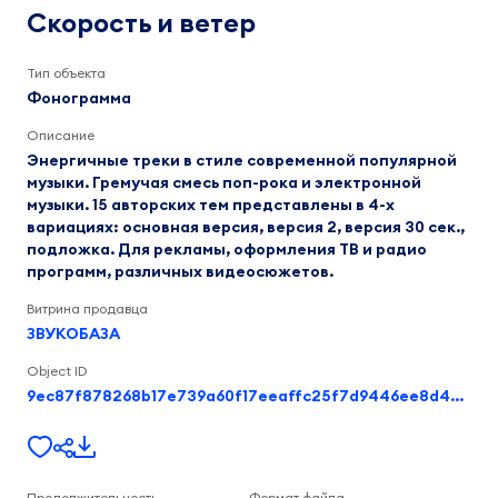
ветер
Попов
Скорость и ветер
Данила
Валерьевич
2:30
Тип объекта
Фонограмма
Описание
Энергичные треки в стиле современной популярной
музыки. Гремучая смесь поп-рока и электронной
музыки. 15 авторских тем представлены в 4-х
вариациях: основная версия, версия 2, версия 30 сек.,
подложка. Для рекламы, оформления ТВ и радио
программ, различных видеосюжетов.
Витрина продавца
ЗВУКОБАЗА
Object ID
9ec87f878268b17e739a60f17eeaffc25f7d9446ee8d4c549206d069b67cccae
Продолжительность
Формат файла