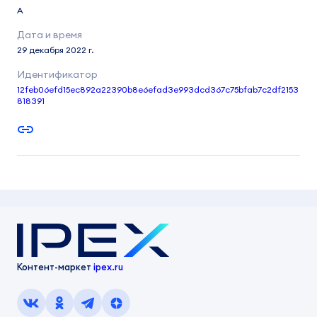
A
29 декабря 2022 г.
12feb06efd15ec892a22390b8e6efad3e993dcd367c75bfab7c2df2153
818391
Контент-маркет
ipex.ru