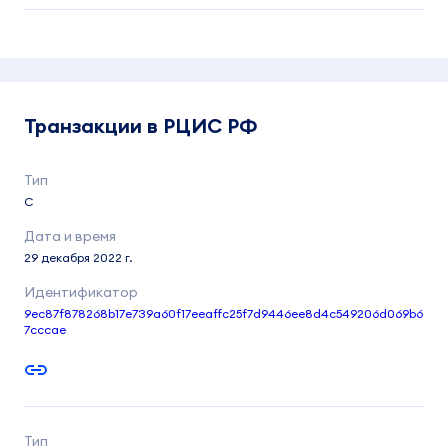
Транзакции в РЦИС РФ
C
29 декабря 2022 г.
9ec87f878268b17e739a60f17eeaffc25f7d9446ee8d4c549206d069b6
7cccae