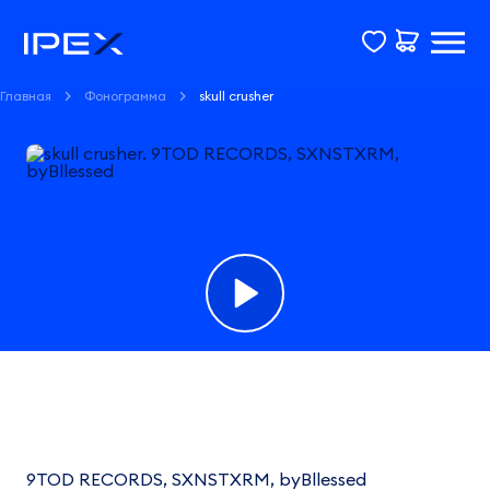
Главная
Фонограмма
skull crusher
Фонограмма
skull
crusher
9TOD RECORDS, SXNSTXRM, byBllessed