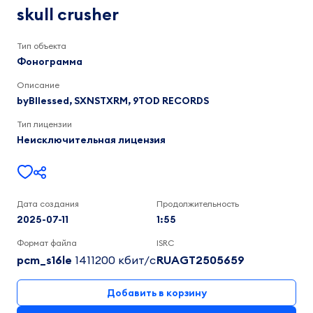
9TOD
skull crusher
RECORDS,
SXNSTXRM,
byBllessed
Тип объекта
1:55
Фонограмма
Описание
byBllessed, SXNSTXRM, 9TOD RECORDS
Тип лицензии
Неисключительная лицензия
Дата создания
Продолжительность
2025-07-11
1:55
Формат файла
ISRC
pcm_s16le
1411200 кбит/c
RUAGT2505659
Добавить в корзину