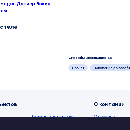
хмедов Дониер Зокир
глы
дателе
Способы использования
Прокат
Доведение до всеоб
ъектов
О компании
Технические решения
О сервисе
и
Видео
Документы IPEX