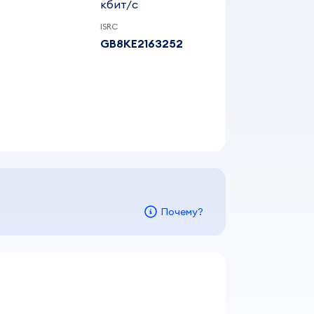
кбит/c
ISRC
GB8KE2163252
Почему?