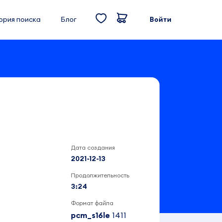
ория поиска
Блог
Войти
Дата создания
2021-12-13
Продолжительность
3:24
Формат файла
pcm_s16le
1411