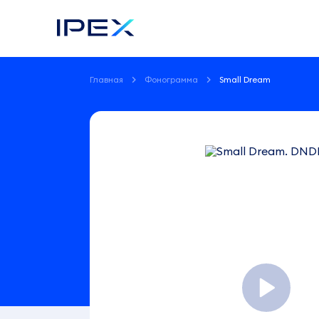
Главная
Фонограмма
Small Dream
Фонограмма
Small
Dream
DNDM
3:25