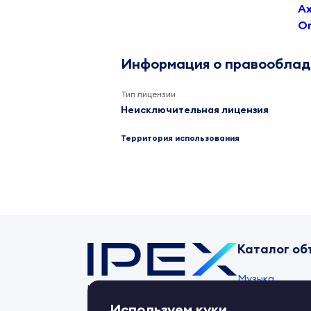
А
О
Информация о правообла
Тип лицензии
Неисключительная лицензия
Территория использования
Каталог об
Музыка
Контент-маркет
ipex.ru
Товарные знак
Используем куки