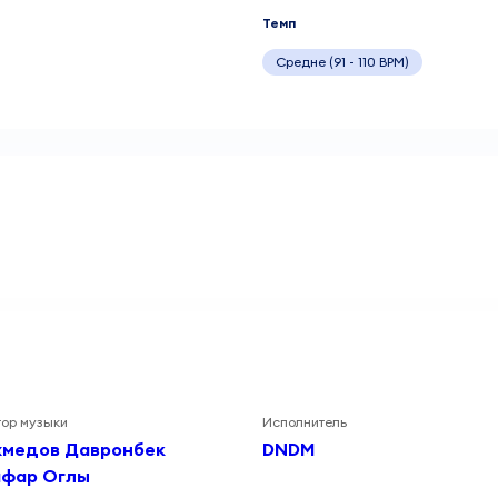
Темп
Средне (91 - 110 BPM)
тор музыки
Исполнитель
хмедов Давронбек
DNDM
афар Оглы