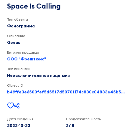
Calling
Goeus
Space Is Calling
2:18
Тип объекта
Фонограмма
Описание
Goeus
Витрина продавца
ООО "Фрештюнс"
Тип лицензии
Неисключительная лицензия
Object ID
b49ffe3e6500fef5d55f7d5070f174c830c04833e45b5ad376d97da6a76c4b1b
Дата создания
Продолжительность
2022-10-23
2:18