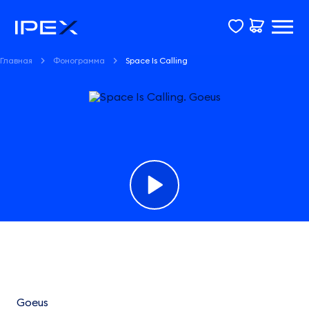
Главная
Фонограмма
Space Is Calling
Фонограмма
Space
Is
Goeus