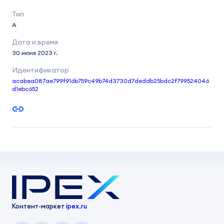
A
30 июня 2023 г.
acabea087ae799f916b759c49b74d3730d7deddb25bdc2f799524046
d1ebc652
Контент-маркет
ipex.ru