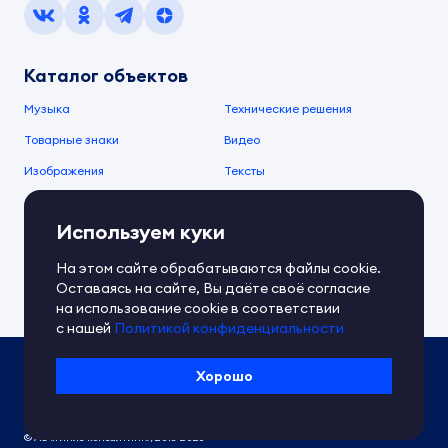
Каталог объектов
Музыка
Технические решения
Товарные знаки
Видео
Изображения
Тексты
О компании
Используем куки
О сервисе
FAQ
Документы IPEX
На этом сайте обрабатываются файлы cookie.
Справочный центр
Оставаясь на сайте, Вы даёте своё согласие
Контакты
Обратная связь
на использование cookie в соответствии
с нашей
Политикой конфиденциальности
Политика IPEX по обработке ПД
Хорошо
Условия использования платформы
Сведения об ИТ-деятельности
© АО «Гимле консалтинг», 2018-2026