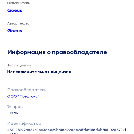
Исполнитель
Goeus
Автор текста
Goeus
Информация о правообладателе
Тип лицензии
Неисключительная лицензия
ООО "Фрештюнс"
100 %
4811128199a837c26e3a4d59b768a22a3c26fd69158d0b75d102d8722f