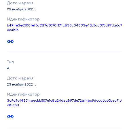
23 ноября 2022 г.
b49ffe3e6500fef5d55f7d5070f174c830c04833e45b5ad376d97da6a7
6c4b1b
A
23 ноября 2022 г.
3c9d9cf43514aecbb507e1c8a24dea897de72af4bc9dccd6c65bec916
681efe1