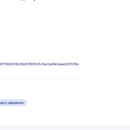
9f73b5121820b937bf00fcfec0e940eee207078c
щего сведения