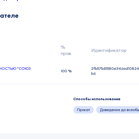
дателе
%
Идентификатор
прав
ННОСТЬЮ "СОЮЗ
2fb575d5580e346ad10824
100 %
b6
Способы использования
Прокат
Доведение до всеоб