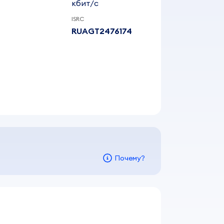
кбит/c
ISRC
RUAGT2476174
Почему?