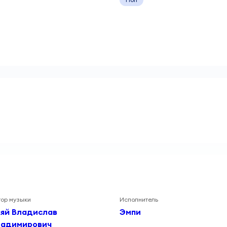
тор музыки
Исполнитель
яй Владислав
Эмпи
ладимирович