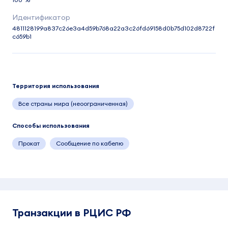
4811128199a837c26e3a4d59b768a22a3c26fd69158d0b75d102d8722f
c659b1
Территория использования
Все страны мира (неоограниченная)
Способы использования
Прокат
Сообщение по кабелю
Транзакции в РЦИС РФ