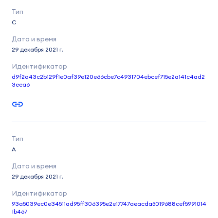
C
29 декабря 2021 г.
d9f2a43c2b129f1e0af39e120e66cbe7c4931704ebcef715e2a141c4ad2
3eea6
A
29 декабря 2021 г.
93a5039ec0e34511ad95ff306395e2e17747aeacda5019688cef5991014
1b467