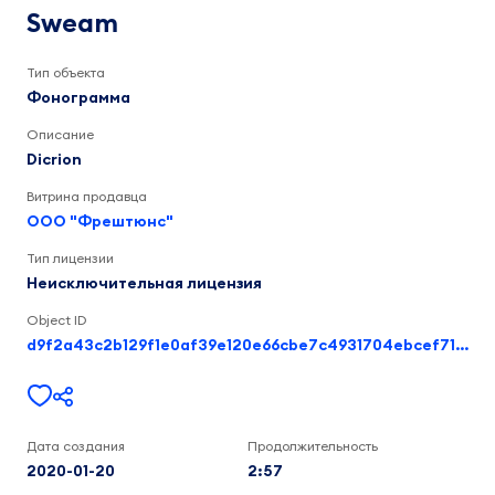
2:57
Sweam
Тип объекта
Фонограмма
Описание
Dicrion
Витрина продавца
ООО "Фрештюнс"
Тип лицензии
Неисключительная лицензия
Object ID
d9f2a43c2b129f1e0af39e120e66cbe7c4931704ebcef715e2a141c4ad23eea6
Дата создания
Продолжительность
2020-01-20
2:57