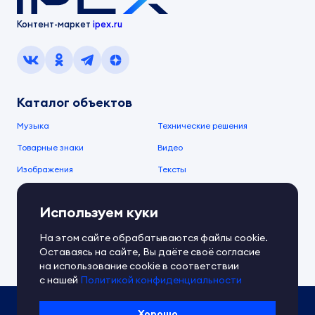
Контент-маркет
ipex.ru
Каталог объектов
Музыка
Технические решения
Товарные знаки
Видео
Изображения
Тексты
О компании
Используем куки
О сервисе
FAQ
Документы IPEX
На этом сайте обрабатываются файлы cookie.
Справочный центр
Оставаясь на сайте, Вы даёте своё согласие
Контакты
Обратная связь
на использование cookie в соответствии
с нашей
Политикой конфиденциальности
Политика IPEX по обработке ПД
Хорошо