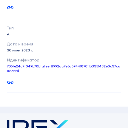
A
30 июня 2023 г.
705fe24d7f049b70bfafeef8992aa7e5a694418701163351432e0c37ca
a2799d