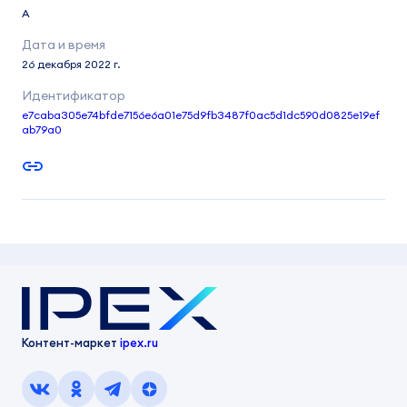
A
26 декабря 2022 г.
e7caba305e74bfde7156e6a01e75d9fb3487f0ac5d1dc590d0825e19ef
ab79a0
Контент-маркет
ipex.ru