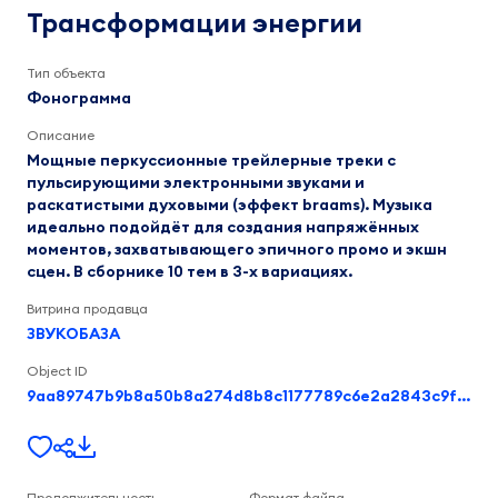
Концур
Трансформации энергии
Андрей
Григорьевич
1:34
Тип объекта
Фонограмма
Описание
Мощные перкуссионные трейлерные треки с
пульсирующими электронными звуками и
раскатистыми духовыми (эффект braams). Музыка
идеально подойдёт для создания напряжённых
моментов, захватывающего эпичного промо и экшн
сцен. В сборнике 10 тем в 3-х вариациях.
Витрина продавца
ЗВУКОБАЗА
Object ID
9aa89747b9b8a50b8a274d8b8c1177789c6e2a2843c9f9b44602a3f9babba593
Продолжительность
Формат файла