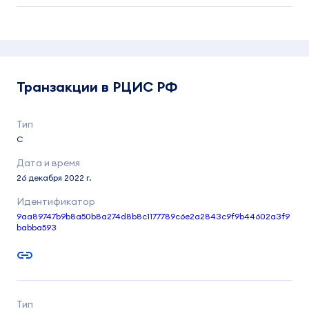
Транзакции в РЦИС РФ
C
26 декабря 2022 г.
9aa89747b9b8a50b8a274d8b8c1177789c6e2a2843c9f9b44602a3f9
babba593