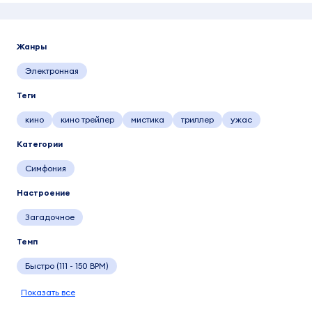
Жанры
Электронная
Теги
кино
кино трейлер
мистика
триллер
ужас
Категории
Симфония
Настроение
Загадочное
Темп
Быстро (111 - 150 BPM)
Показать все