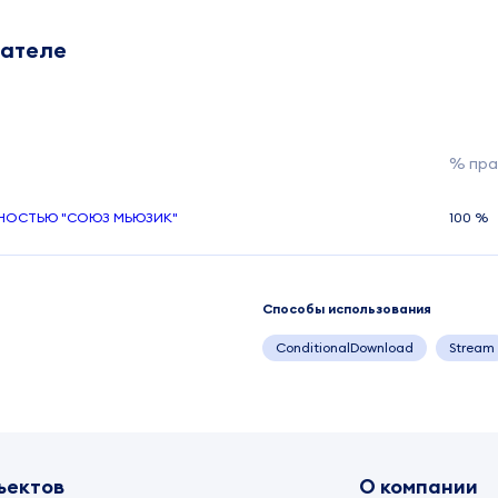
дателе
% пра
НОСТЬЮ "СОЮЗ МЬЮЗИК"
100 %
Способы использования
ConditionalDownload
Stream
ъектов
О компании