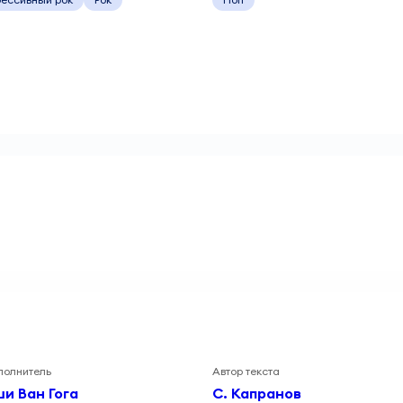
полнитель
Автор текста
и Ван Гога
С. Капранов