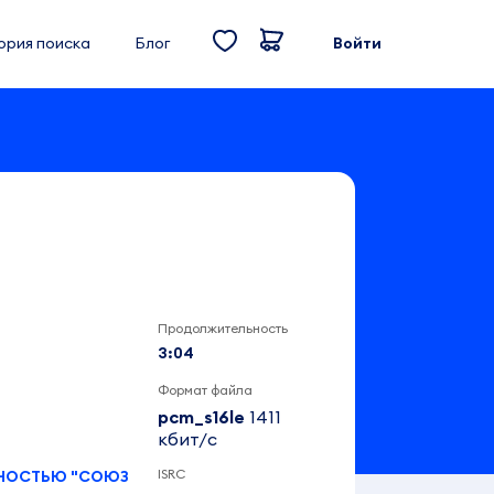
ория поиска
Блог
Войти
Продолжительность
3:04
Формат файла
pcm_s16le
1411
кбит/c
ISRC
ННОСТЬЮ "СОЮЗ