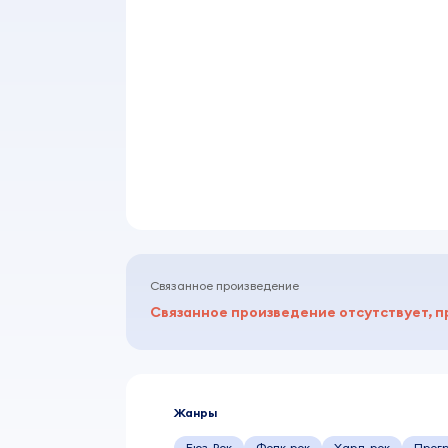
Связанное произведение
Связанное произведение отсутствует, п
Жанры
Бюз-Рок
Фолк-рок
Хард-рок
Прогр