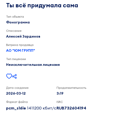
придумала
Алексей
Ты всё придумала сама
Зардинов
сама
3:19
Тип объекта
Фонограмма
Описание
Алексей Зардинов
Витрина продавца
АО "ЮМ ГРУПП"
Тип лицензии
Неисключительная лицензия
Дата создания
Продолжительность
2026-03-12
3:19
Формат файла
ISRC
pcm_s16le
1411200 кбит/c
RUB732604194