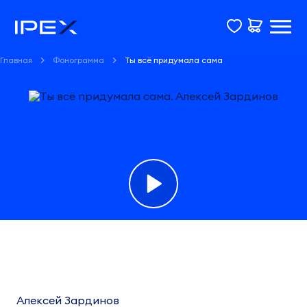
Главная
Фонограмма
Ты всё придумала сама
Фонограмма
Ты
всё
Алексей Зардинов