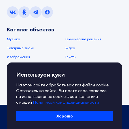
Каталог объектов
Музыка
Технические решения
Товарные знаки
Видео
Изображения
Тексты
О компании
Используем куки
О сервисе
FAQ
Документы IPEX
На этом сайте обрабатываются файлы cookie.
Справочный центр
Оставаясь на сайте, Вы даёте своё согласие
Контакты
Обратная связь
на использование cookie в соответствии
с нашей
Политикой конфиденциальности
Политика IPEX по обработке ПД
Хорошо
Условия использования платформы
Сведения об ИТ-деятельности