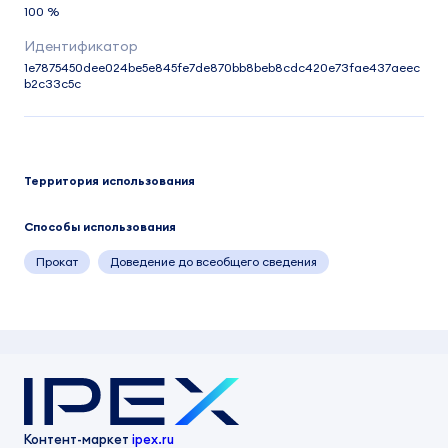
100 %
1e7875450dee024be5e845fe7de870bb8beb8cdc420e73fae437aeec
b2c33c5c
Территория использования
Способы использования
Прокат
Доведение до всеобщего сведения
Контент-маркет
ipex.ru