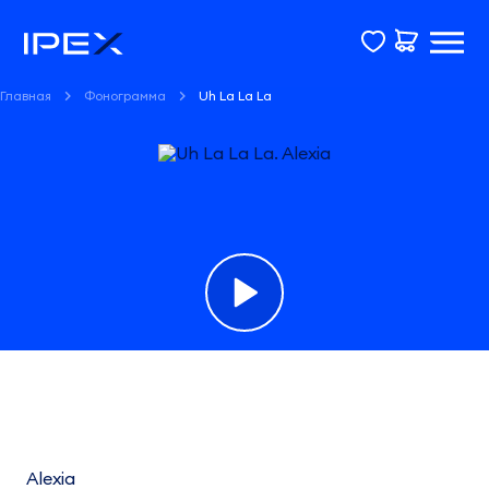
Главная
Фонограмма
Uh La La La
Фонограмма
Uh
La
Alexia