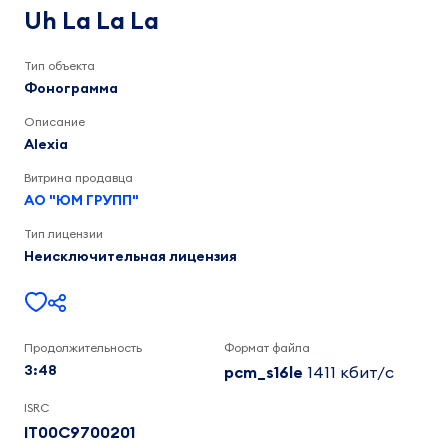
La
Alexia
Uh La La La
3:48
La
Тип объекта
Фонограмма
Описание
Alexia
Витрина продавца
АО "ЮМ ГРУПП"
Тип лицензии
Неисключительная лицензия
Продолжительность
Формат файла
3:48
pcm_s16le
1411 кбит/c
ISRC
IT00C9700201