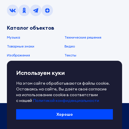
Каталог объектов
Музыка
Технические решения
Товарные знаки
Видео
Изображения
Тексты
О компании
Используем куки
О сервисе
FAQ
Документы IPEX
На этом сайте обрабатываются файлы cookie.
Справочный центр
Оставаясь на сайте, Вы даёте своё согласие
Контакты
Обратная связь
на использование cookie в соответствии
с нашей
Политикой конфиденциальности
Политика IPEX по обработке ПД
Хорошо
Условия использования платформы
Сведения об ИТ-деятельности