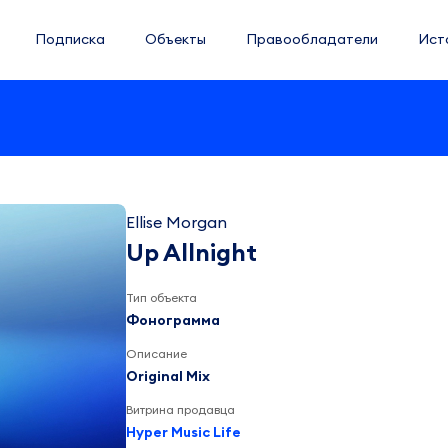
Подписка
Объекты
Правообладатели
Ист
Ellise Morgan
Up Allnight
Тип объекта
Фонограмма
Описание
Original Mix
Витрина продавца
Hyper Music Life