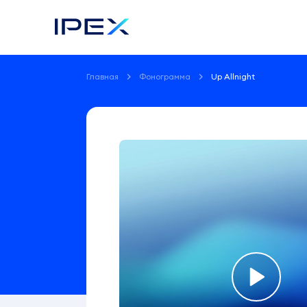
Главная
Фонограмма
Up Allnight
Фонограмма
Up
Allnight
Ellise
Morgan
2:54