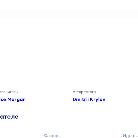
полнитель
Автор текста
lise Morgan
Dmitrii Krylov
дателе
% прав
Идент