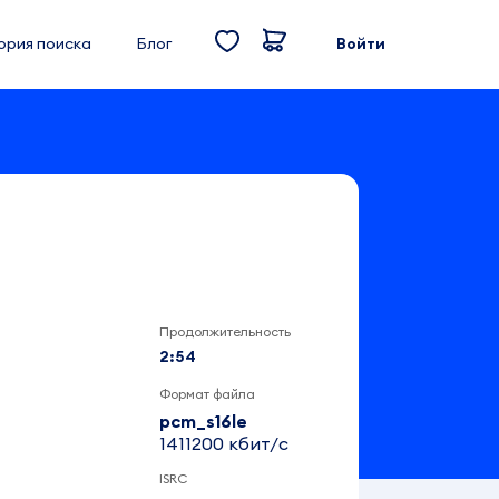
ория поиска
Блог
Войти
Продолжительность
2:54
Формат файла
pcm_s16le
1411200 кбит/c
ISRC