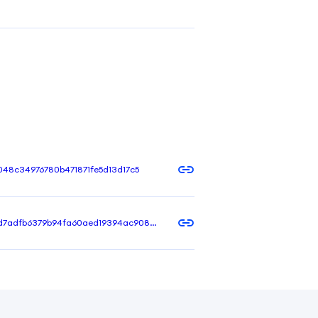
048c34976780b471871fe5d13d17c5
d7adfb6379b94fa60aed19394ac908d