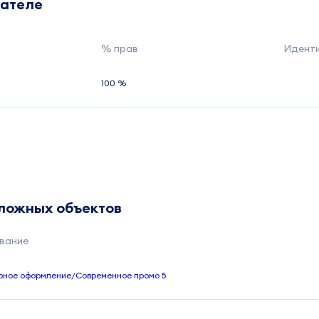
дателе
% прав
Идент
100 %
сложных объектов
вание
ное оформление/Современное промо 5