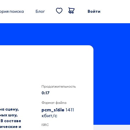
ория поиска
Блог
Войти
Продолжительность
0:17
Формат файла
а сцену,
pcm_s16le
1411
ных шоу,
кбит/c
 В составе
ISRC
тические и