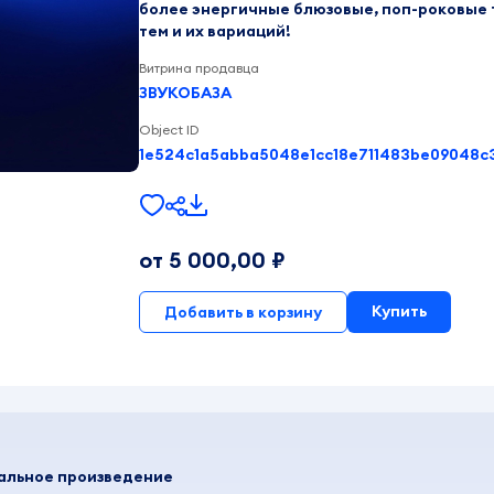
более энергичные блюзовые, поп-роковые т
тем и их вариаций!
Витрина продавца
ЗВУКОБАЗА
Object ID
от 5 000,00 ₽
Купить
Добавить в корзину
кальное произведение