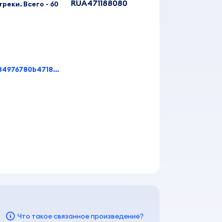
RUA471188080
реки. Всего - 60
1e524c1a5abba5048e1cc18e711483be09048c34976780b471871fe5d13d17c5
Что такое связанное произведение?