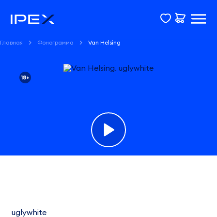
Главная
Фонограмма
Van Helsing
18+
Фонограмма
Van
Helsing
uglywhite