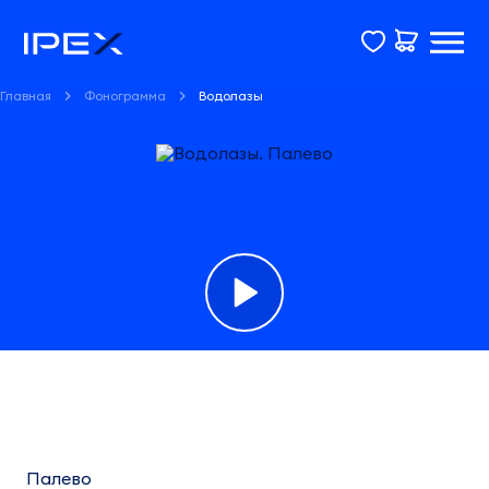
Главная
Фонограмма
Водолазы
Фонограмма
Водолазы
Палево
Палево