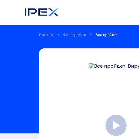
Главная
Фонограмма
Все пройдет
Фонограмма
Все
пройдет
Вирус
3:30