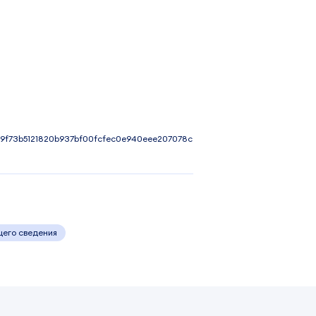
9f73b5121820b937bf00fcfec0e940eee207078c
щего сведения