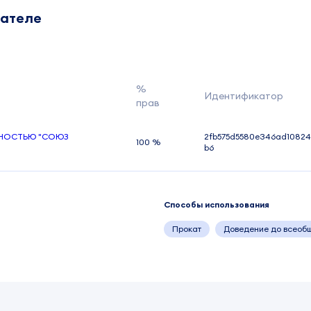
дателе
%
Идентификатор
прав
ННОСТЬЮ "СОЮЗ
2fb575d5580e346ad10824
100 %
b6
Способы использования
Прокат
Доведение до всеоб