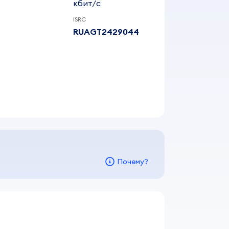
кбит/c
ISRC
RUAGT2429044
Почему?