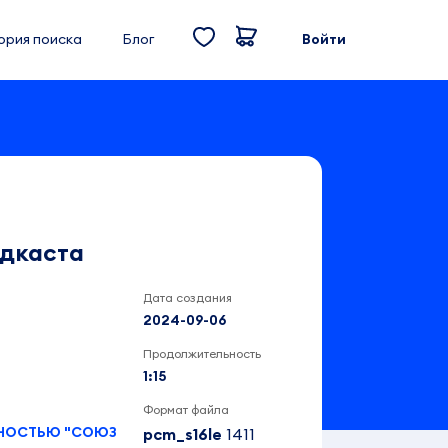
ория поиска
Блог
Войти
одкаста
Дата создания
2024-09-06
Продолжительность
1:15
Формат файла
ННОСТЬЮ "СОЮЗ
pcm_s16le
1411