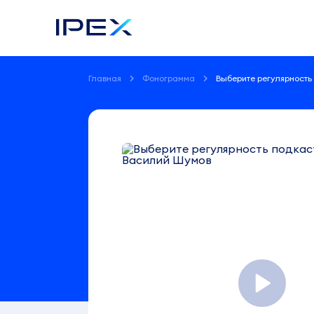
Главная
Фонограмма
Выберите регулярность
Фонограмма
Выберите
регулярность
подкаста
Центр,
Василий
Шумов
1:16