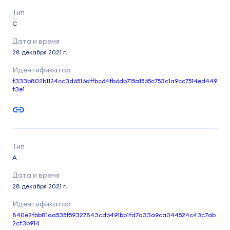
C
28 декабря 2021 г.
f333b802b1124cc3d6516dffbc64fb6db715a1565c753c1a9cc7514ed449
f3e1
A
28 декабря 2021 г.
840e2fbb81aa535f59327843cd6491bb1fd7a33a9ca044524c43c7ab
2cf3b914