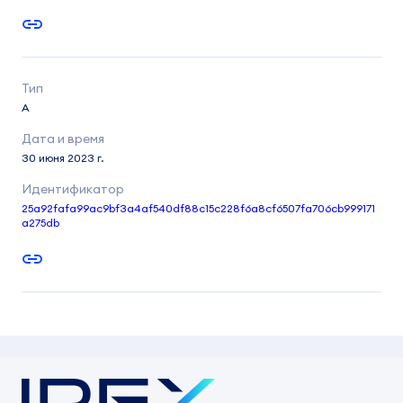
A
30 июня 2023 г.
25a92fafa99ac9bf3a4af540df88c15c228f6a8cf6507fa706cb999171
a275db