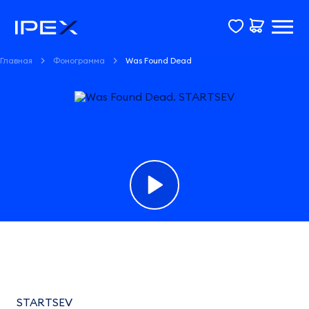
Главная
Фонограмма
Was Found Dead
Фонограмма
Was
Found
STARTSEV