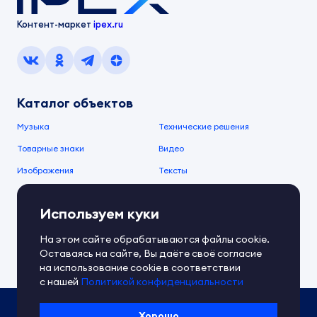
Контент-маркет
ipex.ru
Каталог объектов
Музыка
Технические решения
Товарные знаки
Видео
Изображения
Тексты
О компании
Используем куки
О сервисе
FAQ
Документы IPEX
На этом сайте обрабатываются файлы cookie.
Справочный центр
Оставаясь на сайте, Вы даёте своё согласие
Контакты
Обратная связь
на использование cookie в соответствии
с нашей
Политикой конфиденциальности
Политика IPEX по обработке ПД
Хорошо