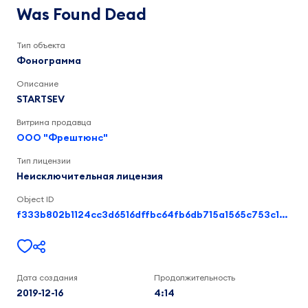
Dead
STARTSEV
Was Found Dead
4:14
Тип объекта
Фонограмма
Описание
STARTSEV
Витрина продавца
ООО "Фрештюнс"
Тип лицензии
Неисключительная лицензия
Object ID
f333b802b1124cc3d6516dffbc64fb6db715a1565c753c1a9cc7514ed449f3e1
Дата создания
Продолжительность
2019-12-16
4:14