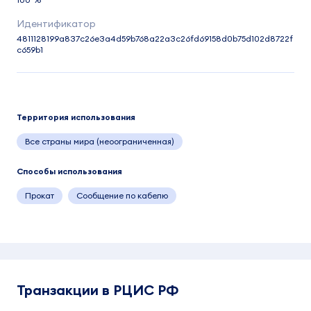
4811128199a837c26e3a4d59b768a22a3c26fd69158d0b75d102d8722f
c659b1
Территория использования
Все страны мира (неоограниченная)
Способы использования
Прокат
Сообщение по кабелю
Транзакции в РЦИС РФ