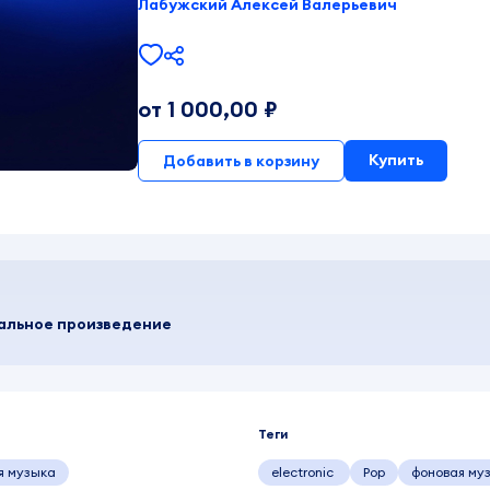
Лабужский Алексей Валерьевич
от 1 000,00 ₽
Купить
Добавить в корзину
кальное произведение
Теги
я музыка
electronic
Pop
фоновая му