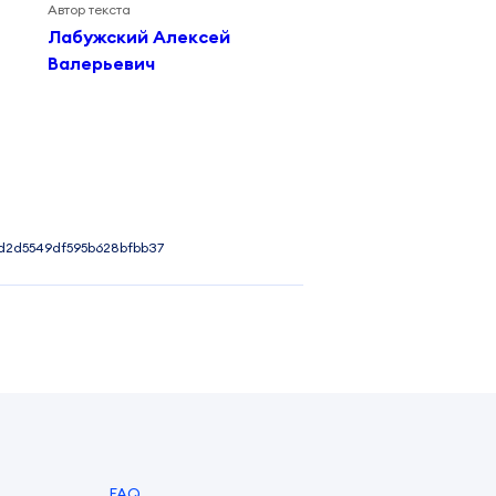
Автор текста
Лабужский Алексей
Валерьевич
d2d5549df595b628bfbb37
FAQ