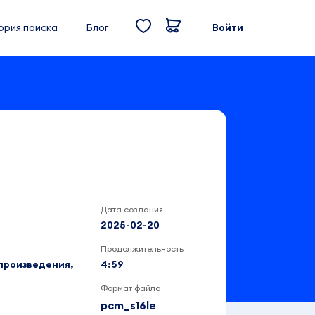
ория поиска
Блог
Войти
Дата создания
2025-02-20
Продолжительность
произведения,
4:59
Формат файла
pcm_s16le