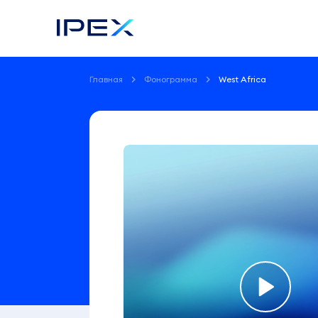
Главная
Фонограмма
West Africa
Фонограмма
West
Africa
Лабужский
Алексей
Валерьевич
4:60