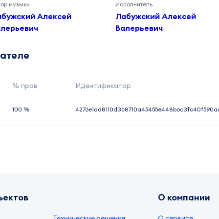
тор музыки
Исполнитель
абужский Алексей
Лабужский Алексей
алерьевич
Валерьевич
дателе
% прав
Идентификатор
100 %
4276e1ad8110d3c8710a45455e448b6c3fc40f590a
ъектов
О компании
Технические решения
О сервисе