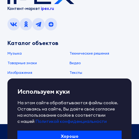
Контент-маркет
ipex.ru
Каталог объектов
Музыка
Технические решения
Товарные знаки
Видео
Изображения
Тексты
О компании
Используем куки
О сервисе
FAQ
Документы IPEX
На этом сайте обрабатываются файлы cookie.
Справочный центр
Оставаясь на сайте, Вы даёте своё согласие
Контакты
Обратная связь
на использование cookie в соответствии
с нашей
Политикой конфиденциальности
Политика IPEX по обработке ПД
Хорошо
Условия использования платформы