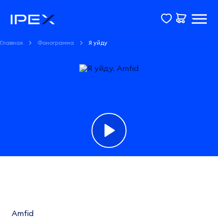
Главная
Фонограмма
Я уйду
Фонограмма
Я
уйду
Amfid