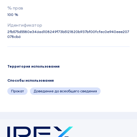
100 %
2fb575d5580e346ad108249f73b5121820b937bf00fcfec0e940eee207
078cb6
Территория использования
Способы использования
Прокат
Доведение до всеобщего сведения