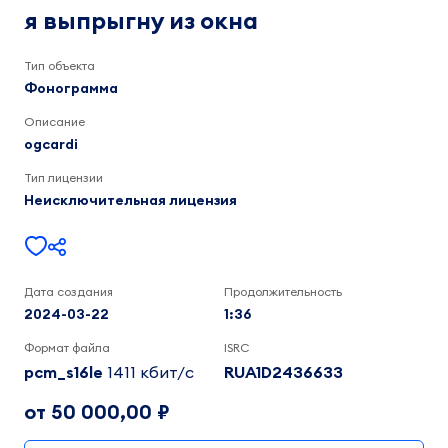
из
ogcardi
я выпрыгну из окна
1:36
окна
Тип объекта
Фонограмма
Описание
ogcardi
Тип лицензии
Неисключительная лицензия
Дата создания
Продолжительность
2024-03-22
1:36
Формат файла
ISRC
pcm_s16le
1411 кбит/c
RUA1D2436633
от 50 000,00 ₽