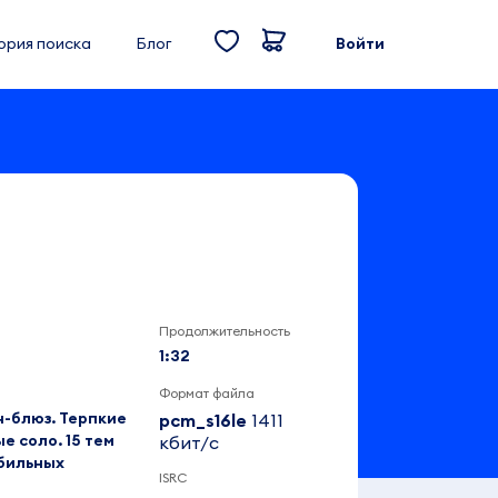
ория поиска
Блог
Войти
Продолжительность
1:32
Формат файла
н-блюз. Терпкие
pcm_s16le
1411
е соло. 15 тем
кбит/c
обильных
ISRC