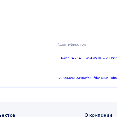
Идентификатор
afde788b9da19afce0ebd5d12feb31d056
0902d53267166483fb30fd646335125f8
ъектов
О компании