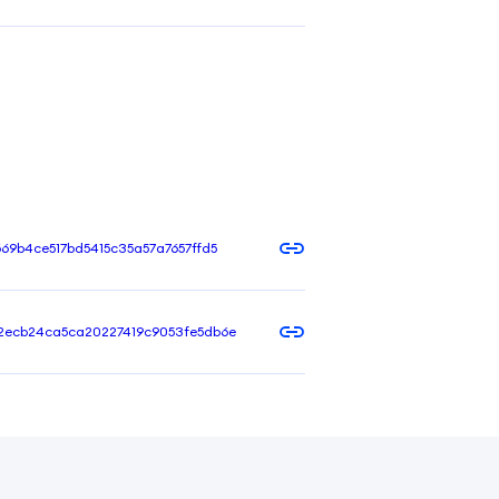
69b4ce517bd5415c35a57a7657ffd5
2ecb24ca5ca20227419c9053fe5db6e