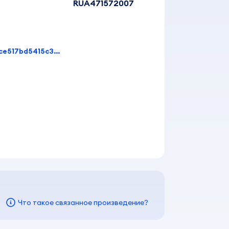
RUA471572007
afde788b9da19afce0ebd5d12feb31d05669b4ce517bd5415c35a57a7657ffd5
Что такое связанное произведение?