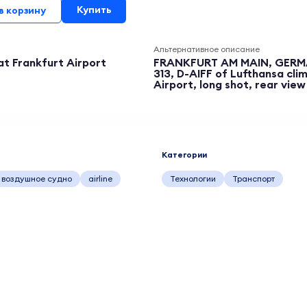
Купить
в корзину
Альтернативное описание
at Frankfurt Airport
FRANKFURT AM MAIN, GERMAN
313, D-AIFF of Lufthansa cli
Airport, long shot, rear view
Категории
воздушное судно
airline
Технологии
Транспорт