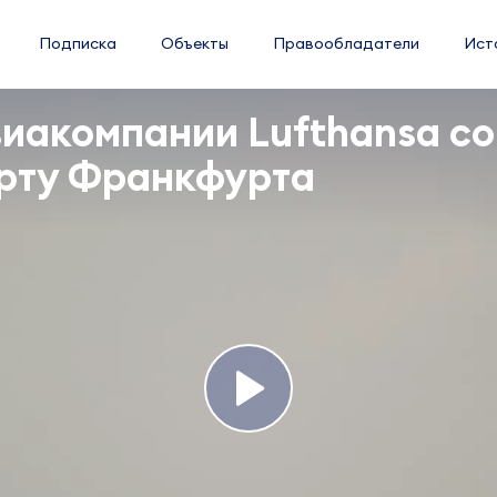
Подписка
Объекты
Правообладатели
Ист
виакомпании Lufthansa с
орту Франкфурта
Play
Video