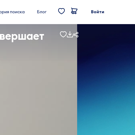
ория поиска
Блог
Войти
овершает