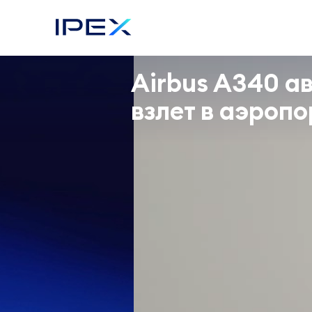
Airbus A340 а
взлет в аэроп