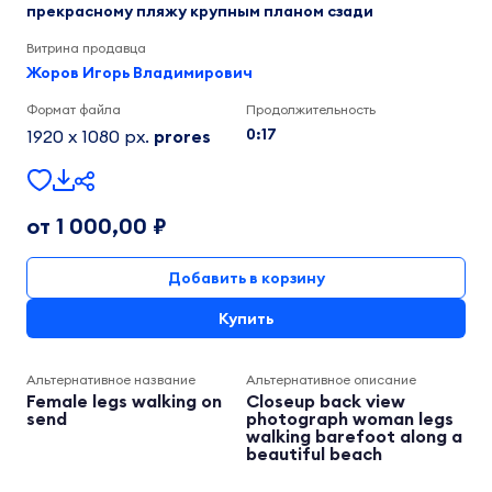
прекрасному пляжу крупным планом сзади
Витрина продавца
Жоров Игорь Владимирович
Формат файла
Продолжительность
0:17
1920 x 1080 px.
prores
от 1 000,00 ₽
Добавить в корзину
Купить
Альтернативное название
Альтернативное описание
Female legs walking on
Closeup back view
send
photograph woman legs
walking barefoot along a
beautiful beach