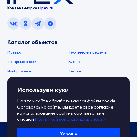
Контент-маркет
ipex.ru
Каталог объектов
Музыка
Технические решения
Товарные знаки
Видео
Изображения
Тексты
О компании
Используем куки
О сервисе
FAQ
Документы IPEX
На этом сайте обрабатываются файлы cookie.
Справочный центр
Оставаясь на сайте, Вы даёте своё согласие
Контакты
Обратная связь
на использование cookie в соответствии
с нашей
Политикой конфиденциальности
Политика IPEX по обработке ПД
Хорошо
Условия использования платформы