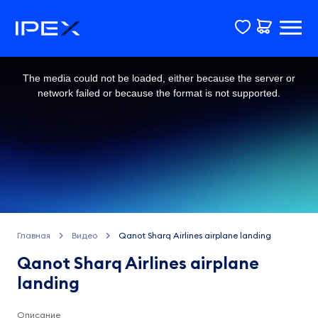
This
is
a
The media could not be loaded, either because the server or
modal
window.
network failed or because the format is not supported.
Главная
Видео
Qanot Sharq Airlines airplane landing
Qanot Sharq Airlines airplane
landing
Описание