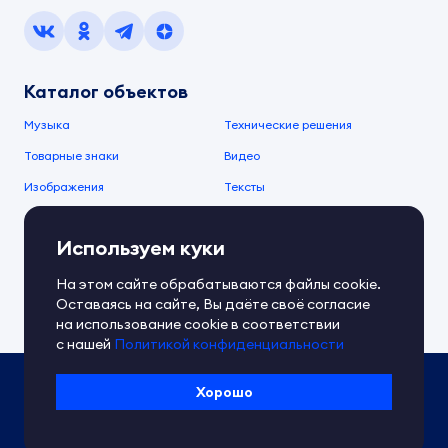
Каталог объектов
Музыка
Технические решения
Товарные знаки
Видео
Изображения
Тексты
О компании
Используем куки
О сервисе
FAQ
Документы IPEX
На этом сайте обрабатываются файлы cookie.
Справочный центр
Оставаясь на сайте, Вы даёте своё согласие
Контакты
Обратная связь
на использование cookie в соответствии
с нашей
Политикой конфиденциальности
Политика IPEX по обработке ПД
Хорошо
Условия использования платформы
Сведения об ИТ-деятельности