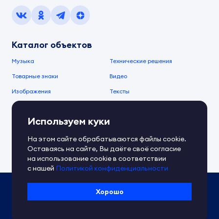
Каталог объектов
Музыка
Технические решения
Товарные знаки
Видео
Изображения
Тексты
О компании
Используем куки
О сервисе
FAQ
Документы IPEX
На этом сайте обрабатываются файлы cookie.
Справочный центр
Оставаясь на сайте, Вы даёте своё согласие
Контакты
Обратная связь
на использование cookie в соответствии
с нашей
Политикой конфиденциальности
Политика IPEX по обработке ПД
Хорошо
Условия использования платформы
Сведения об ИТ-деятельности