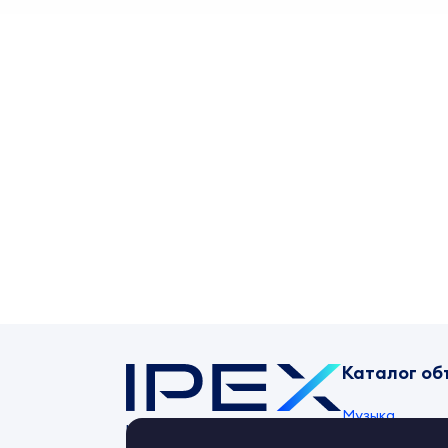
Каталог об
Музыка
Контент-маркет
ipex.ru