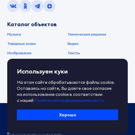
Каталог объектов
Музыка
Технические решения
Товарные знаки
Видео
Изображения
Тексты
О компании
Используем куки
О сервисе
FAQ
Документы IPEX
На этом сайте обрабатываются файлы cookie.
Справочный центр
Оставаясь на сайте, Вы даёте своё согласие
Контакты
Обратная связь
на использование cookie в соответствии
с нашей
Политикой конфиденциальности
Политика IPEX по обработке ПД
Хорошо
Условия использования платформы
Сведения об ИТ-деятельности
© АО «Гимле консалтинг», 2018-2026