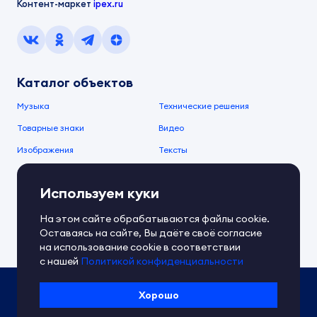
Контент-маркет
ipex.ru
Каталог объектов
Музыка
Технические решения
Товарные знаки
Видео
Изображения
Тексты
О компании
Используем куки
О сервисе
FAQ
Документы IPEX
На этом сайте обрабатываются файлы cookie.
Справочный центр
Оставаясь на сайте, Вы даёте своё согласие
Контакты
Обратная связь
на использование cookie в соответствии
с нашей
Политикой конфиденциальности
Политика IPEX по обработке ПД
Хорошо
Условия использования платформы