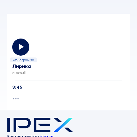
Фонограмма
Лирика
alexbull
3:45
Контент-маркет
ipex.ru