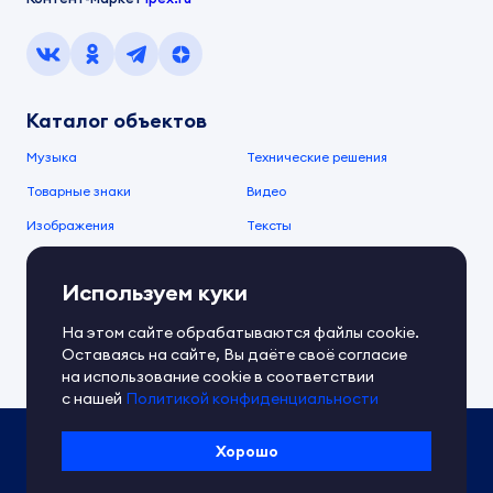
Каталог объектов
Музыка
Технические решения
Товарные знаки
Видео
Изображения
Тексты
О компании
Используем куки
О сервисе
FAQ
Документы IPEX
На этом сайте обрабатываются файлы cookie.
Справочный центр
Оставаясь на сайте, Вы даёте своё согласие
Контакты
Обратная связь
на использование cookie в соответствии
с нашей
Политикой конфиденциальности
Политика IPEX по обработке ПД
Хорошо
Условия использования платформы
Сведения об ИТ-деятельности