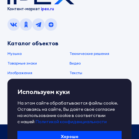
Контент-маркет
ipex.ru
Каталог объектов
Музыка
Технические решения
Товарные знаки
Видео
Изображения
Тексты
О компании
Используем куки
О сервисе
FAQ
Документы IPEX
На этом сайте обрабатываются файлы cookie.
Справочный центр
Оставаясь на сайте, Вы даёте своё согласие
Контакты
Обратная связь
на использование cookie в соответствии
с нашей
Политикой конфиденциальности
Политика IPEX по обработке ПД
Хорошо