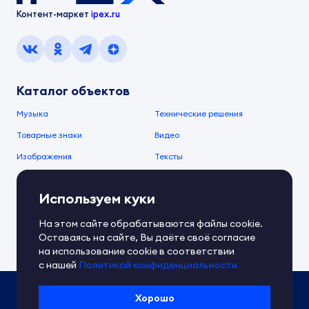
Контент-маркет
ipex.ru
Каталог объектов
Музыка
Технические решения
Товарные знаки
Видео
Изображения
Тексты
О компании
Используем куки
О сервисе
FAQ
Документы IPEX
На этом сайте обрабатываются файлы cookie.
Справочный центр
Оставаясь на сайте, Вы даёте своё согласие
Контакты
Обратная связь
на использование cookie в соответствии
с нашей
Политикой конфиденциальности
Политика IPEX по обработке ПД
Хорошо
Условия использования платформы