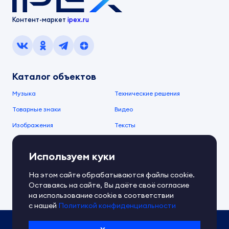
Контент-маркет
ipex.ru
Каталог объектов
Музыка
Технические решения
Товарные знаки
Видео
Изображения
Тексты
О компании
Используем куки
О сервисе
FAQ
Документы IPEX
На этом сайте обрабатываются файлы cookie.
Справочный центр
Оставаясь на сайте, Вы даёте своё согласие
Контакты
Обратная связь
на использование cookie в соответствии
с нашей
Политикой конфиденциальности
Политика IPEX по обработке ПД