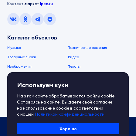
Контент-маркет
ipex.ru
Каталог объектов
Музыка
Технические решения
Товарные знаки
Видео
Изображения
Тексты
О компании
Используем куки
О сервисе
FAQ
Документы IPEX
На этом сайте обрабатываются файлы cookie.
Справочный центр
Оставаясь на сайте, Вы даёте своё согласие
Контакты
Обратная связь
на использование cookie в соответствии
с нашей
Политикой конфиденциальности
Политика IPEX по обработке ПД
Хорошо
Условия использования платформы