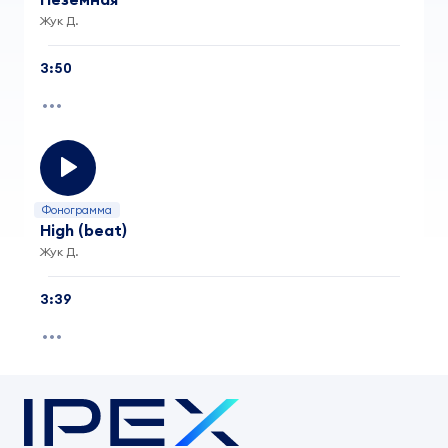
Жук Д.
3:50
Фонограмма
High (beat)
Жук Д.
3:39