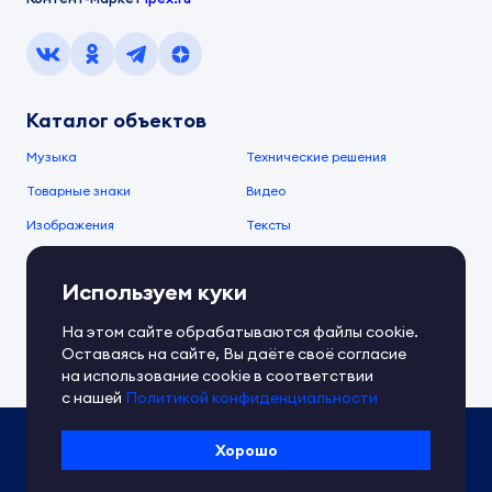
Каталог объектов
Музыка
Технические решения
Товарные знаки
Видео
Изображения
Тексты
О компании
Используем куки
О сервисе
FAQ
Документы IPEX
На этом сайте обрабатываются файлы cookie.
Справочный центр
Оставаясь на сайте, Вы даёте своё согласие
Контакты
Обратная связь
на использование cookie в соответствии
с нашей
Политикой конфиденциальности
Политика IPEX по обработке ПД
Хорошо
Условия использования платформы
Сведения об ИТ-деятельности