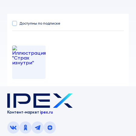
Доступны по подписке
Иллюстрация "Страх изнутри"
от 100,00 ₽
akivabernstajn
Контент-маркет
ipex.ru